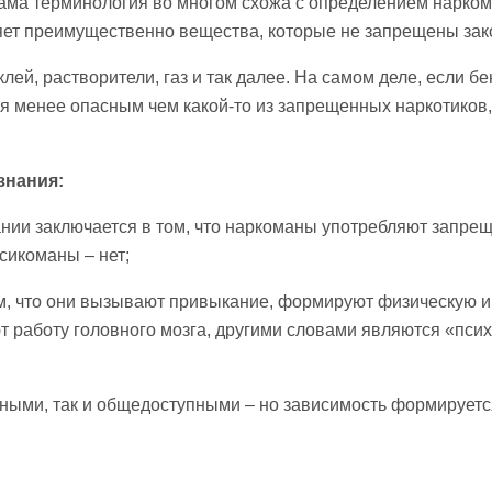
 сама терминология во многом схожа с определением нарком
яет преимущественно вещества, которые не запрещены зак
лей, растворители, газ и так далее. На самом деле, если бе
я менее опасным чем какой-то из запрещенных наркотиков,
знания:
нии заключается в том, что наркоманы употребляют запре
сикоманы – нет;
ом, что они вызывают привыкание, формируют физическую и
т работу головного мозга, другими словами являются «псих
ными, так и общедоступными – но зависимость формируетс