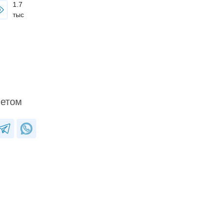
1.7
тыс
ветом