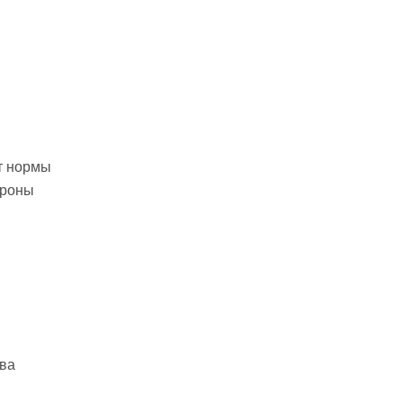
т нормы
ороны
тва