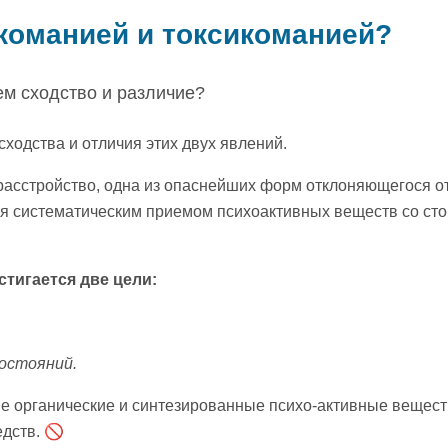
команией и токсикоманией?
ем сходство и различие?
сходства и отличия этих двух явлений.
расстройство, одна из опаснейших форм отклоняющегося о
ся систематическим приемом психоактивных веществ со ст
тигается две цели:
остояний.
е органические и синтезированные психо-активные вещес
дств. 🚫