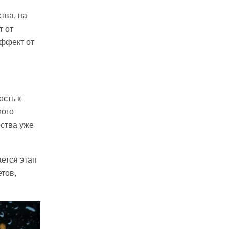
тва, на
т от
эффект от
сть к
мого
ества уже
ается этап
тов,