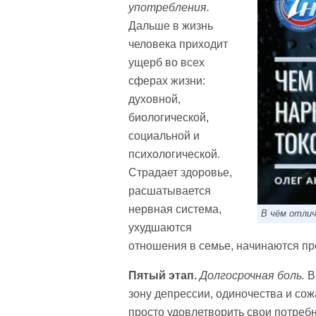
употребления.
Дальше в жизнь
человека приходит
ущерб во всех
сферах жизни:
духовной,
биологической,
социальной и
психологической.
Страдает здоровье,
расшатывается
нервная система,
В чём отлич
ухудшаются
отношения в семье, начинаются пр
Пятый этап.
Долгосрочная боль.
В
зону депрессии, одиночества и сож
просто удовлетворить свои потребн