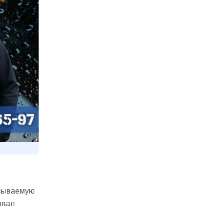
азываемую
овал