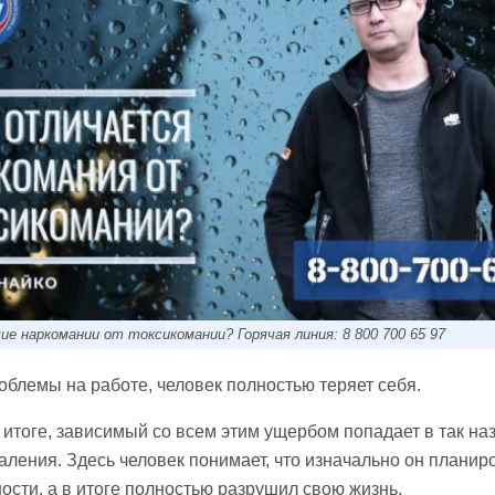
ие наркомании от токсикомании? Горячая линия: 8 800 700 65 97
облемы на работе, человек полностью теряет себя.
 итоге, зависимый со всем этим ущербом попадает в так н
аления. Здесь человек понимает, что изначально он планир
ости, а в итоге полностью разрушил свою жизнь.