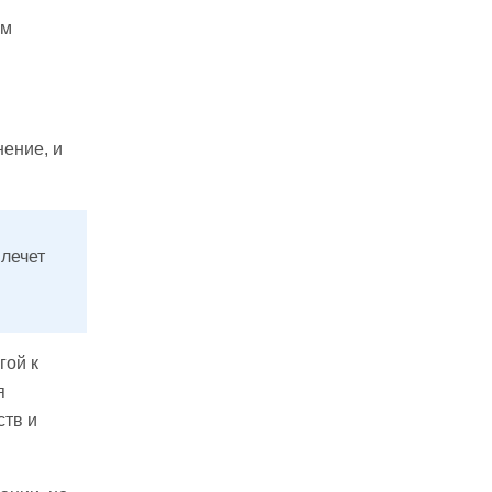
ом
нение, и
лечет
гой к
я
ств и