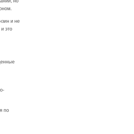
ании, но
оном.
нзин и не
 и это
щенные
о-
я по