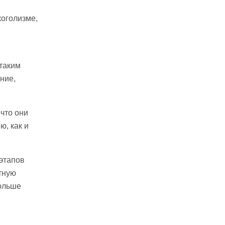
коголизме,
 таким
ние,
 что они
ю, как и
 этапов
тную
больше