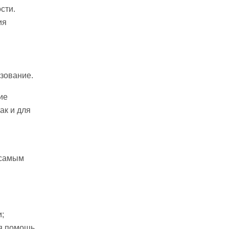
сти.
ия
зование.
ие
ак и для
 самым
;
ся помощь