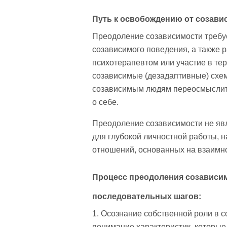
Путь к освобождению от созави
Преодоление созависимости требу
созависимого поведения, а также 
психотерапевтом или участие в тер
созависимые (дезадаптивные) схем
созависимым людям переосмыслить
о себе.
Преодоление созависимости не явл
для глубокой личностной работы, 
отношений, основанных на взаимно
Процесс преодоления созависи
последовательных шагов:
1. Осознание собственной роли в 
понимание характеристик, которые