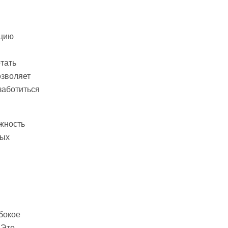
кцию
тать
озволяет
заботиться
жность
вых
бокое
 Это