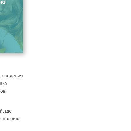
ью
 поведения
нка
ов,
, где
 усилению