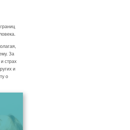
 границ
ловека.
олагая,
ему. За
 и страх
ругих и
ту о
и