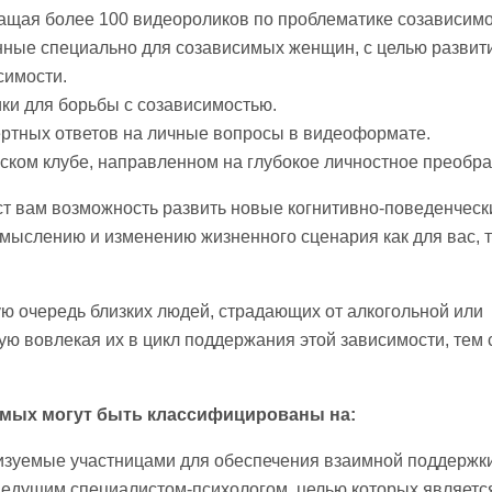
ащая более 100 видеороликов по проблематике созависимо
нные специально для созависимых женщин, с целью развит
симости.
ки для борьбы с созависимостью.
ртных ответов на личные вопросы в видеоформате.
ском клубе, направленном на глубокое личностное преобра
ст вам возможность развить новые когнитивно-поведенческ
мыслению и изменению жизненного сценария как для вас, т
ю очередь близких людей, страдающих от алкогольной или
тую вовлекая их в цикл поддержания этой зависимости, тем
имых могут быть классифицированы на:
низуемые участницами для обеспечения взаимной поддержки
ведущим специалистом-психологом, целью которых являет