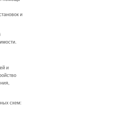
становок и
й
имости.
ей и
ройство
ния,
ных схем: