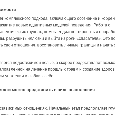
симости
ет комплексного подхода, включающего осознание и корре
развитие новых адаптивных моделей поведения. Работа с
апевтических группах, помогает диагностировать и прорабо
ы, разрушить иллюзии и выйти из роли «спасателя». Это п
 свои отношения, восстановить личные границы и начать 
яется недостижимой целью, а скорее предоставляет возмо
направленной на лечение прошлых травм и создание здоро
м уважении и любви к себе.
мости можно представить в виде выполнения
созависимых отношениях. Начальный этап предполагает глу
 делают человека «идеальным» партнером для зависимого.