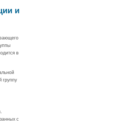
ции и
ывающего
руппы
одится в
альной
й группу
.
занных с