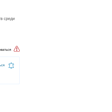
тв среди
ваться
ься