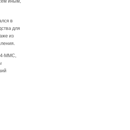
сем иным,
ался в
дства для
аже из
пления.
 4-MMC,
ы
ший