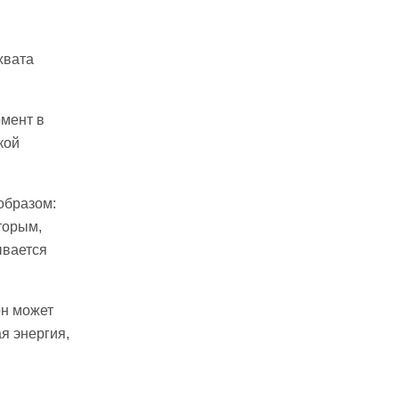
хвата
омент в
кой
образом:
торым,
ывается
он может
я энергия,