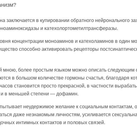
анизм?
а заключается в купировании обратного нейронального за
моноаминоксидазы и катехолортометилтрансферазы.
ровня концентрации моноаминов и катехоламинов в один м
вещество способно активировать рецепторы постсинаптичес
й мною, более простым языком можно описать следующим 
тся в большом количестве гормоны счастья, благодаря ко
часов становится просто прекрасной, в частности вырабат
 и в меньшей степени — дофамин.
спытывает неудержимое желание к социальным контактам, 
ться даже незнакомым личностям, усиливается сексуальна
дочных интимных контактов и половых связей.