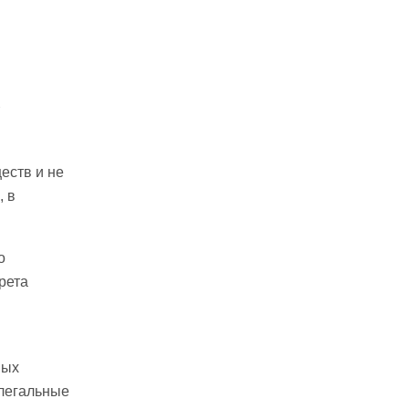
еств и не
, в
о
рета
ных
елегальные