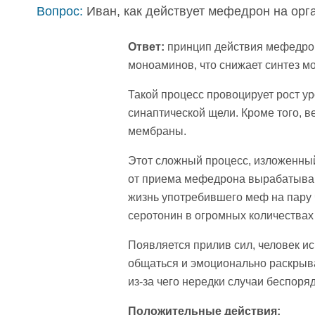
Вопрос:
Иван, как действует мефедрон на орг
Ответ:
принцип действия мефедрон
моноаминов, что снижает синтез 
Такой процесс провоцирует рост у
синаптической щели. Кроме того, 
мембраны.
Этот сложный процесс, изложенны
от приема мефедрона вырабатываю
жизнь употребившего меф на пару 
серотонин в огромных количествах
Появляется прилив сил, человек и
общаться и эмоционально раскрыва
из-за чего нередки случаи беспоря
Положительные действия: