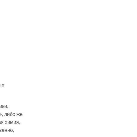
не
ики,
», либо же
ая химия,
венно,