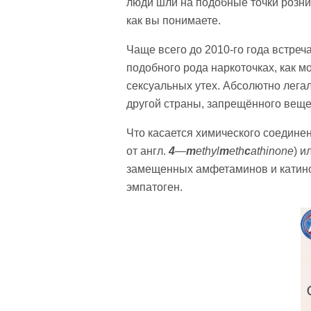
люди шли на подобные точки розни
как вы понимаете.
Чаще всего до 2010-го года встре
подобного рода наркоточках, как 
сексуальных утех. Абсолютно легал
другой страны, запрещённого вещес
Что касается химического соединен
от англ.
4
—
m
ethyl
m
eth
c
athinone
) и
замещенных амфетаминов и катино
эмпатоген.