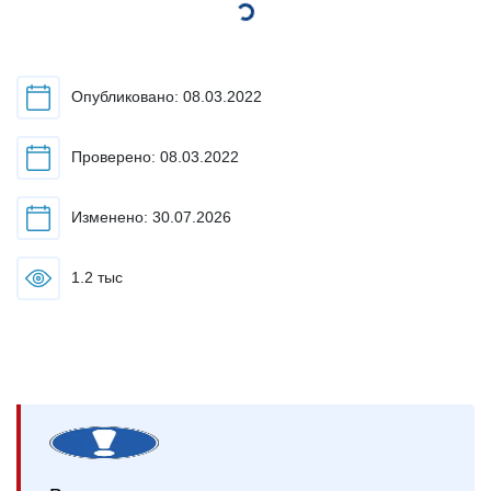
Пожаловаться
33
2
Подписаться
По умолчанию
Артур Исаев
11:04
Мне почему-то кажется, что основная причина
запрета наркотиков не в том, что они провоцируют
рост преступности. В той же Голландии, они
легализованы, но что-то не похоже, что бы
уровень преступности тамЮ был высоким.
0
0
Показать еще