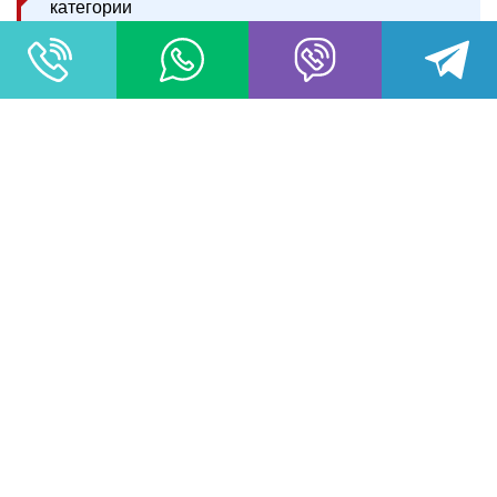
Аддиктология.-Мск 2012.-536 с. ISBN 978-5-
91160-052-5
Карпинский К.В. Психологическая
коррекция смысловой регуляции
жизненного пути девиантной личности:
монография / К.В. Карпинский под ред. Т.К.
Комаровой. — Гродно: ГрГУ. 2000 — 139 с.
Короленко Ц.П., Дмитриева Н.В. (200 1)
Психосоциальная аддиктология.
Новосибирск: Изд-во ОЛСИБ.
Ответ проверил:
Мамедов Тимур Саладдинович