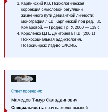
Важно помнить:
правильное самолечение при наркомании для
зависимого человека — это своевременное
обращение к специалистам соответствующего
профиля и соблюдение полученных
рекомендаций.
Используемая литература:
Старшебаум В. Г. Аддиктология. — Мск.:
2006.-350 с. ISBN 5-89353-157-4
Короленко Ц.П., Дмитриева Н.В.