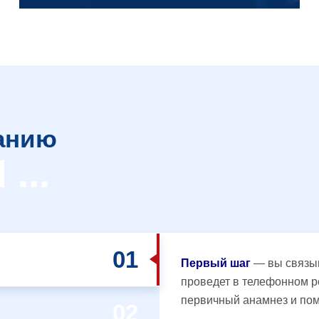
анию
...
Первый шаг
— вы связыв
проведет в телефонном р
первичный анамнез и пом