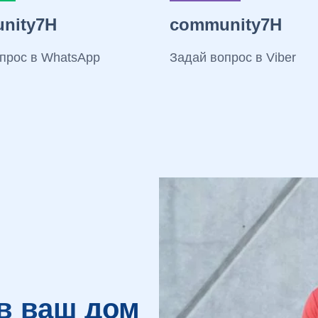
nity7H
community7H
прос в WhatsApp
Задай вопрос в Viber
в ваш дом