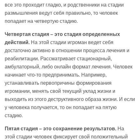
все это проходит гладко, и родственники на стадии
размышления ведут себя правильно, то человек
попадает на четвертую стадию.
Четвертая стадия – это стадия определенных
действий.
На этой стадии игроман ведет себя
достаточно активно в отношении процесса лечения и
реабилитации. Рассматривает стационарный,
амбулаторный, либо онлайн формат лечения. Человек
начинает что-то предпринимать. Например,
устанавливать первопричины формирования
игромании, менять свой текущий уклад жизни и
выходить из этого деструктивного образа жизни. И если
у человека получается, то он попадает на пятую
стадию.
Пятая стадия – это сохранение результатов.
На
этой стадии человек фиксирует свой положительный