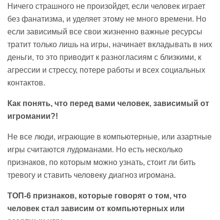
Ничего страшного не произойдет, если человек играет
без фанатизма, и уделяет этому не много времени. Но
если зависимый все свои жизненно важные ресурсы
тратит только лишь на игры, начинает вкладывать в них
деньги, то это приводит к разногласиям с близкими, к
агрессии и стрессу, потере работы и всех социальных
контактов.
Как понять, что перед вами человек, зависимый от
игромании?!
Не все люди, играющие в компьютерные, или азартные
игры считаются лудоманами. Но есть несколько
признаков, по которым можно узнать, стоит ли бить
тревогу и ставить человеку диагноз игромана.
ТОП-6 признаков, которые говорят о том, что
человек стал зависим от компьютерных или