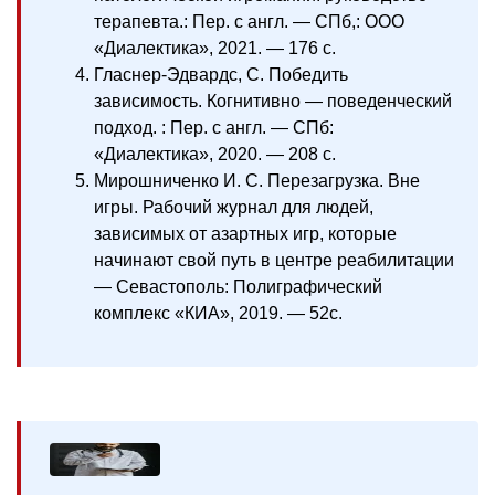
терапевта.: Пер. с англ. — СПб,: ООО
«Диалектика», 2021. — 176 с.
Гласнер-Эдвардс, С. Победить
зависимость. Когнитивно — поведенческий
подход. : Пер. с англ. — СПб:
«Диалектика», 2020. — 208 с.
Мирошниченко И. С. Перезагрузка. Вне
игры. Рабочий журнал для людей,
зависимых от азартных игр, которые
начинают свой путь в центре реабилитации
— Севастополь: Полиграфический
комплекс «КИА», 2019. — 52с.