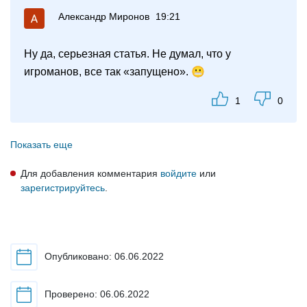
Александр Миронов
19:21
Ну да, серьезная статья. Не думал, что у
игроманов, все так «запущено». 😬
1
0
Показать еще
Для добавления комментария
войдите
или
зарегистрируйтесь
.
Опубликовано: 06.06.2022
Проверено: 06.06.2022