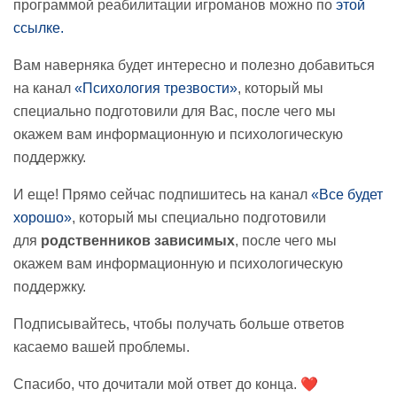
программой реабилитации игроманов можно по
этой
ссылке.
Вам наверняка будет интересно и полезно добавиться
на канал
«Психология трезвости»
, который мы
специально подготовили для Вас, после чего мы
окажем вам информационную и психологическую
поддержку.
И еще! Прямо сейчас подпишитесь на канал
«Все будет
хорошо»
, который мы специально подготовили
для
родственников зависимых
, после чего мы
окажем вам информационную и психологическую
поддержку.
Подписывайтесь, чтобы получать больше ответов
касаемо вашей проблемы.
Спасибо, что дочитали мой ответ до конца. ❤