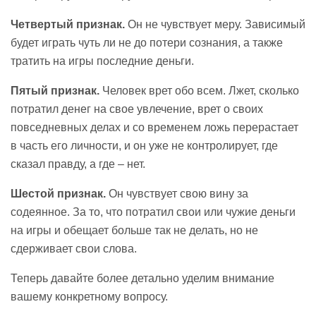
Четвертый признак.
Он не чувствует меру. Зависимый
будет играть чуть ли не до потери сознания, а также
тратить на игры последние деньги.
Пятый признак.
Человек врет обо всем. Лжет, сколько
потратил денег на свое увлечение, врет о своих
повседневных делах и со временем ложь перерастает
в часть его личности, и он уже не контролирует, где
сказал правду, а где – нет.
Шестой признак.
Он чувствует свою вину за
содеянное. За то, что потратил свои или чужие деньги
на игры и обещает больше так не делать, но не
сдерживает свои слова.
Теперь давайте более детально уделим внимание
вашему конкретному вопросу.